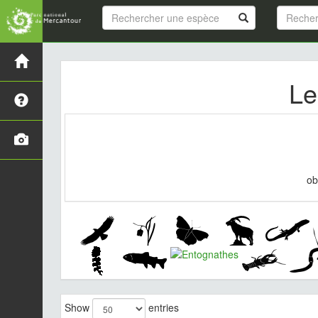
Le
ob
Show
entries