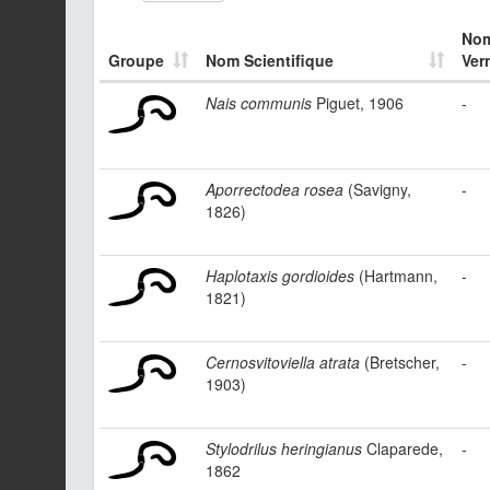
No
Groupe
Nom Scientifique
Ver
Nais communis
Piguet, 1906
-
Aporrectodea rosea
(Savigny,
-
1826)
Haplotaxis gordioides
(Hartmann,
-
1821)
Cernosvitoviella atrata
(Bretscher,
-
1903)
Stylodrilus heringianus
Claparede,
-
1862