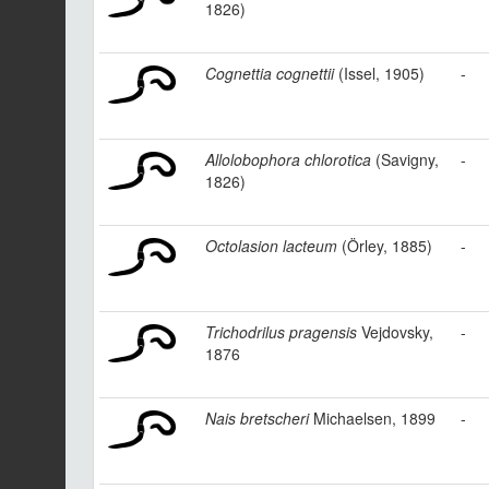
1826)
Cognettia cognettii
(Issel, 1905)
-
Allolobophora chlorotica
(Savigny,
-
1826)
Octolasion lacteum
(Örley, 1885)
-
Trichodrilus pragensis
Vejdovsky,
-
1876
Nais bretscheri
Michaelsen, 1899
-