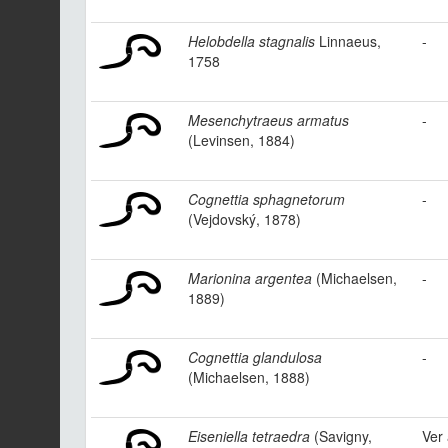
Helobdella stagnalis
Linnaeus,
-
1758
Mesenchytraeus armatus
-
(Levinsen, 1884)
Cognettia sphagnetorum
-
(Vejdovský, 1878)
Marionina argentea
(Michaelsen,
-
1889)
Cognettia glandulosa
-
(Michaelsen, 1888)
Eiseniella tetraedra
(Savigny,
Ver