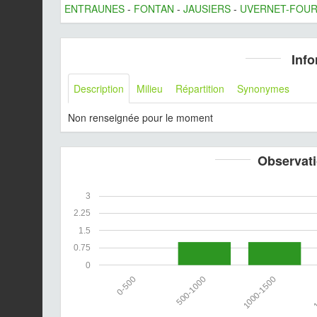
ENTRAUNES
-
FONTAN
-
JAUSIERS
-
UVERNET-FOU
Info
Description
Milieu
Répartition
Synonymes
Non renseignée pour le moment
Observati
3
2.25
1.5
0.75
0
0-500
500-1000
1000-1500
1