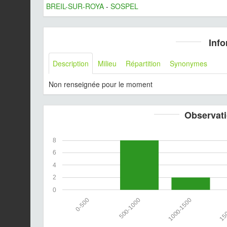
BREIL-SUR-ROYA
-
SOSPEL
Info
Description
Milieu
Répartition
Synonymes
Non renseignée pour le moment
Observati
8
6
4
2
0
0-500
500-1000
1000-1500
150