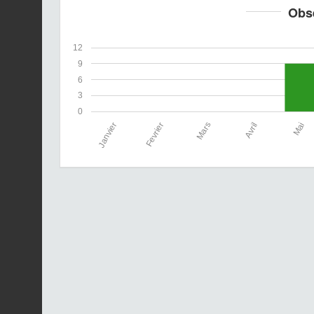
Obs
12
9
6
3
0
Janvier
Fevrier
Mars
Avril
Mai