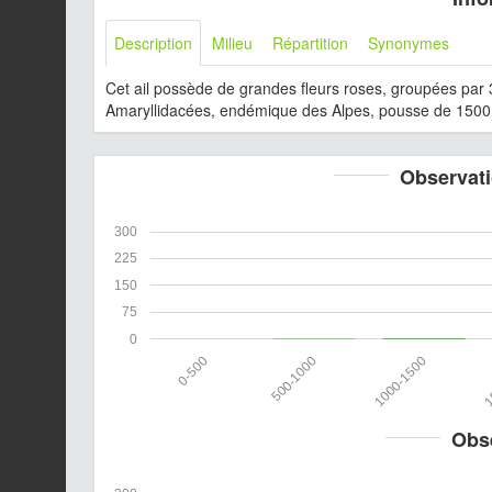
Description
Milieu
Répartition
Synonymes
Cet ail possède de grandes fleurs roses, groupées par 
Amaryllidacées, endémique des Alpes, pousse de 1500 à
Observati
300
225
150
75
0
0-500
500-1000
1000-1500
1
Obs