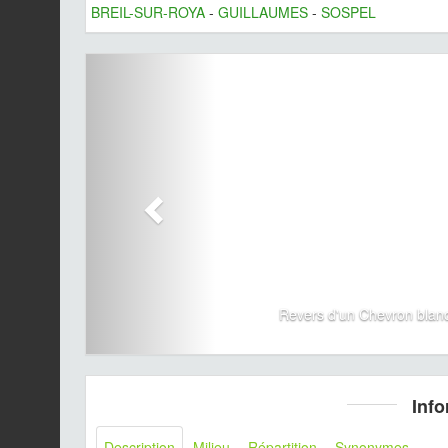
BREIL-SUR-ROYA
-
GUILLAUMES
-
SOSPEL
Revers d'un Chevron blanc
Info
Description
Milieu
Répartition
Synonymes