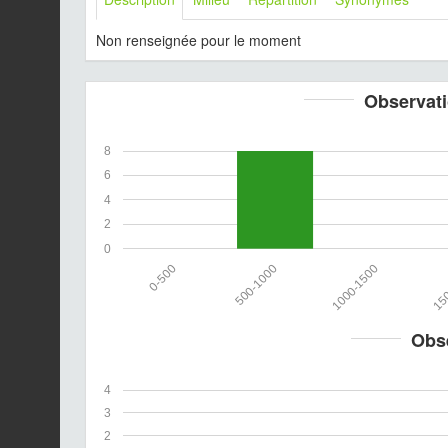
Non renseignée pour le moment
Observati
8
6
4
2
0
0-500
500-1000
1000-1500
150
Obs
4
3
2