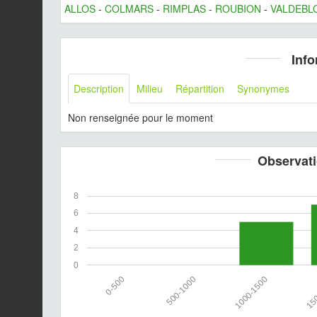
ALLOS
-
COLMARS
-
RIMPLAS
-
ROUBION
-
VALDEBL
Info
Description
Milieu
Répartition
Synonymes
Non renseignée pour le moment
Observati
8
6
4
2
0
0-500
500-1000
1000-1500
150