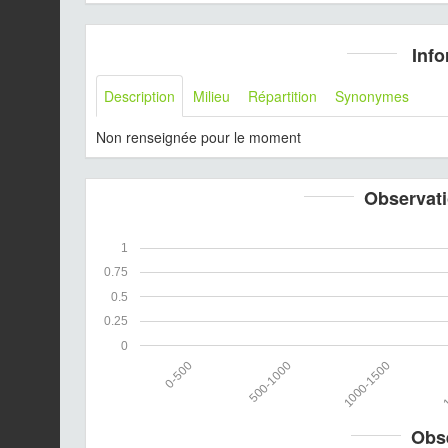
Info
Description
Milieu
Répartition
Synonymes
Non renseignée pour le moment
Observati
1
0.75
0.5
0.25
0
0-500
500-1000
1000-1500
1
Obs