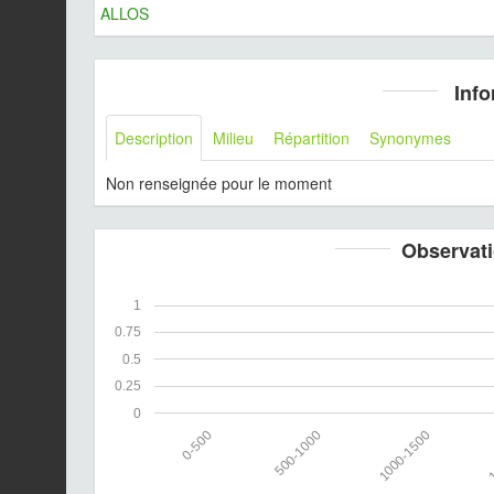
ALLOS
Info
Description
Milieu
Répartition
Synonymes
Non renseignée pour le moment
Observati
1
0.75
0.5
0.25
0
0-500
500-1000
1000-1500
1