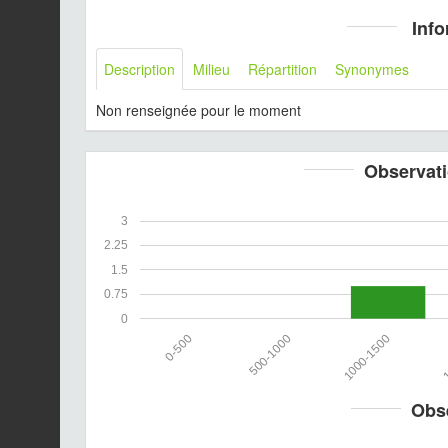
Info
Description
Milieu
Répartition
Synonymes
Non renseignée pour le moment
Observati
3
2.25
1.5
0.75
0
0-500
500-1000
1000-1500
1
Obs