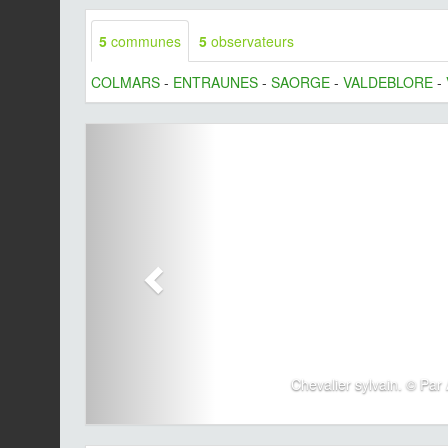
5
communes
5
observateurs
COLMARS
-
ENTRAUNES
-
SAORGE
-
VALDEBLORE
-
Chevalier sylvain. © Par