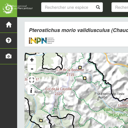
Pterostichus morio validiusculus
(Chaudo
+
-