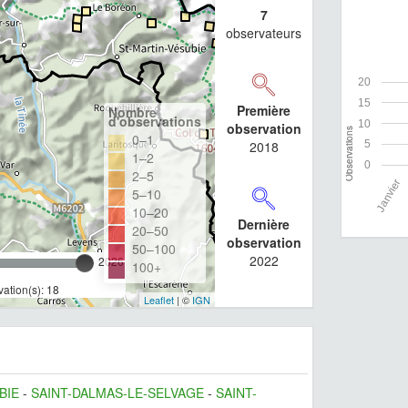
7
observateurs
20
15
Première
Nombre
d'observations
10
observation
Observations
Observations
0–1
5
2018
1–2
0
2–5
Janvier
5–10
10–20
Dernière
20–50
observation
50–100
2022
2026
100+
ation(s): 18
Leaflet
| ©
IGN
BIE
-
SAINT-DALMAS-LE-SELVAGE
-
SAINT-