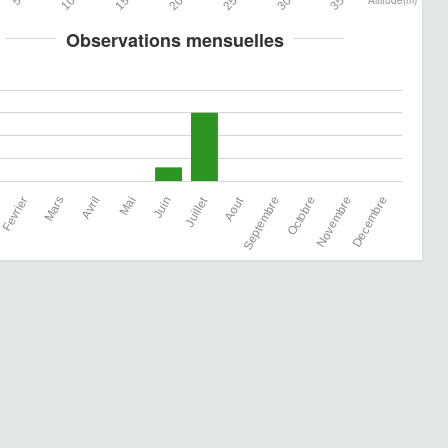
Altitude(m)
Observations mensuelles
Fevrier
Mai
Aout
Novembre
Mars
Avril
Juin
Juillet
Septembre
Octobre
Decembre