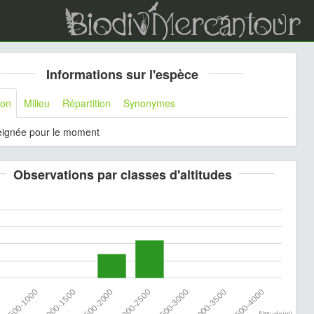
Informations sur l'espèce
ion
Milieu
Répartition
Synonymes
eignée pour le moment
Observations par classes d'altitudes
0
500-1000
1000-1500
1500-2000
2000-2500
2500-3000
3000-3500
3500-4000