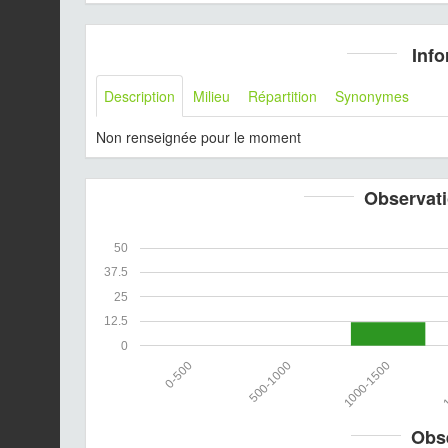
Info
Description
Milieu
Répartition
Synonymes
Non renseignée pour le moment
Observati
50
37.5
25
12.5
0
0-500
500-1000
1000-1500
1
Obs