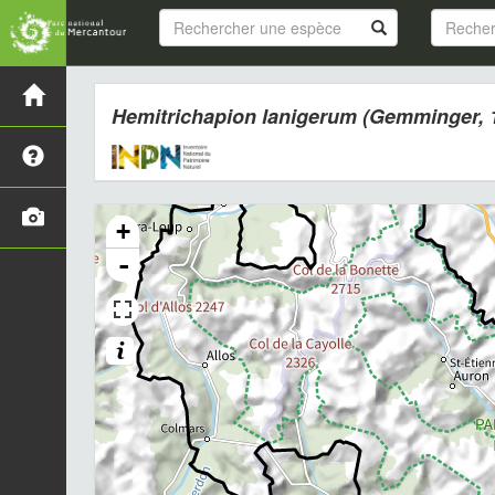
Hemitrichapion lanigerum
(Gemminger, 
+
-