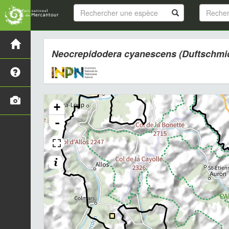
Neocrepidodera cyanescens
(Duftschmid
+
-