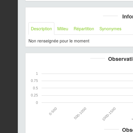
Info
Description
Milieu
Répartition
Synonymes
Non renseignée pour le moment
Observati
1
0.75
0.5
0.25
0
0-500
500-1000
1000-1500
1
Obs