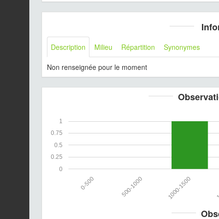
Info
Description
Milieu
Répartition
Synonymes
Non renseignée pour le moment
Observati
1
0.75
0.5
0.25
0
0-500
500-1000
1000-1500
1
Obs