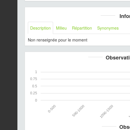
Info
Description
Milieu
Répartition
Synonymes
Non renseignée pour le moment
Observati
1
0.75
0.5
0.25
0
0-500
500-1000
1000-1500
1
Obs