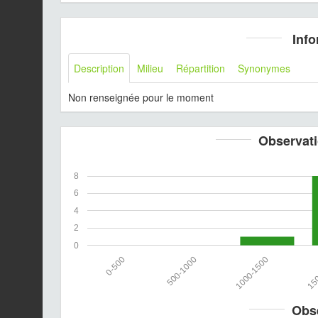
Info
Description
Milieu
Répartition
Synonymes
Non renseignée pour le moment
Observati
8
6
4
2
0
0-500
500-1000
1000-1500
150
Obs