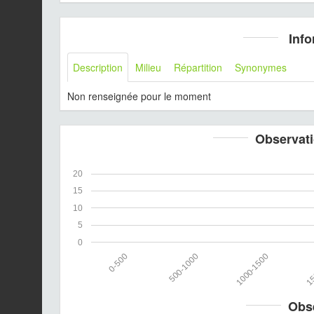
Info
Description
Milieu
Répartition
Synonymes
Non renseignée pour le moment
Observati
20
15
10
5
0
0-500
500-1000
1000-1500
15
Obs