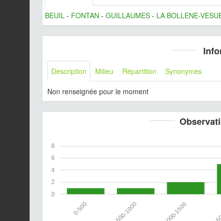
BEUIL
-
FONTAN
-
GUILLAUMES
-
LA BOLLENE-VESU
Info
Description
Milieu
Répartition
Synonymes
Non renseignée pour le moment
Observati
8
6
4
2
0
0-500
500-1000
1000-1500
150