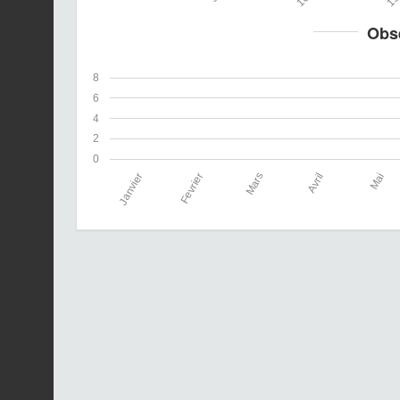
Obs
8
6
4
2
0
Janvier
Fevrier
Mars
Avril
Mai