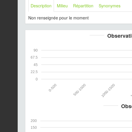
Description
Milieu
Répartition
Synonymes
Non renseignée pour le moment
Observati
90
67.5
45
22.5
0
0-500
500-1000
1000-1500
1
Obs
200
150