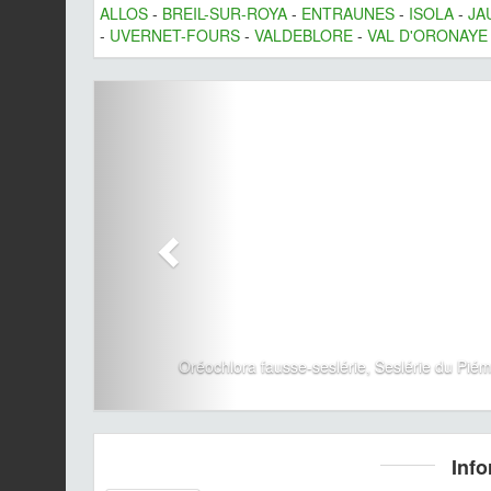
ALLOS
-
BREIL-SUR-ROYA
-
ENTRAUNES
-
ISOLA
-
JA
-
UVERNET-FOURS
-
VALDEBLORE
-
VAL D'ORONAYE
Oréochlora fausse-seslérie, Seslérie du P
Info