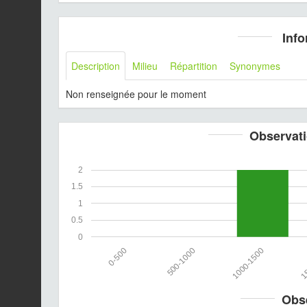
Info
Description
Milieu
Répartition
Synonymes
Non renseignée pour le moment
Observati
2
1.5
1
0.5
0
0-500
500-1000
1000-1500
15
Obs