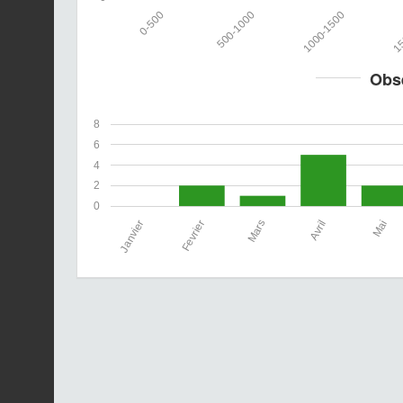
0-500
500-1000
1000-1500
15
Obs
8
6
4
2
0
Janvier
Fevrier
Mars
Avril
Mai