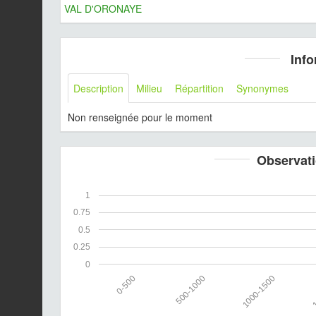
VAL D'ORONAYE
Info
Description
Milieu
Répartition
Synonymes
Non renseignée pour le moment
Observati
1
0.75
0.5
0.25
0
0-500
500-1000
1000-1500
1