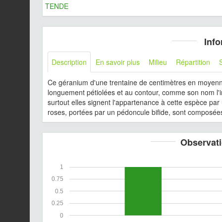
TENDE
Info
Description
En savoir plus
Milieu
Répartition
Ce géranium d'une trentaine de centimètres en moyenne 
longuement pétiolées et au contour, comme son nom l'in
surtout elles signent l'appartenance à cette espèce par
roses, portées par un pédoncule bifide, sont composées
Observati
1
0.75
0.5
0.25
0